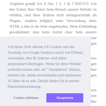
Angebots gemäß Art. 6 Abs. 1 S. 1 lit. f DSGVO. Um
den Schutz Ihrer Daten beim Besuch unserer Website zu
erhöhen, sind diese Buttons nicht uneingeschränkt als
Plugins, sondern lediglich unter Verwendung eines
HTML-Links in die Seite eingebunden. Diese Einbindung
gewährleistet, dass beim Aufruf einer Seite unseres
Webauftritts, die solche Buttons enthält, noch keine
Verbindung mit den Servern des Anbieters des jeweiligen
Auf dieser Seite möchte ich Cookies und das
sozialen Netzwerks hergestellt wird.
Tracking von Google Analytics (auch von Dritten)
verwenden. Ihre IP-Adresse wird dabei
Klicken Sie auf einen der Buttons, öffnet sich ein neues
anonymisiert übertragen. Wenn Sie diese Website
Fenster Ihres Browsers und ruft die Seite des jeweiligen
weiterhin nutzen oder auf "Akzeptieren" klicken,
Diensteanbieters auf, auf der Sie (ggf. nach Eingabe Ihrer
erklären Sie, damit einverstanden und mindestens
Login-Daten) z.B. den Like- oder Share-Button betätigen
16 Jahre alt zu sein. Details finden Sie in meiner
können.
Datenschutzerklärung.
Zweck und Umfang der Datenerhebung und die weitere
Verarbeitung und Nutzung der Daten durch die Anbieter
Cookies ablehnen
Akzeptieren
auf deren Seiten sowie eine Kontaktmöglichkeit und Ihre